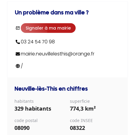
Un problème dans ma ville ?
Signaler à ma mairie
03 24 54 70 98
mairie.neuvillelesthis@orange.fr
/
Neuville-lès-This
en chiffres
habitants
superficie
329 habitants
774,3 km²
code postal
code INSEE
08090
08322