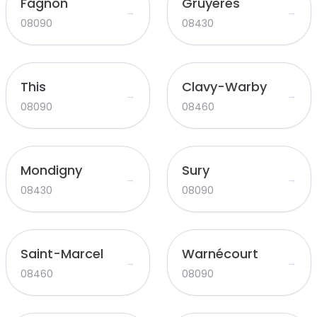
Fagnon
Gruyères
→
→
08090
08430
This
Clavy-Warby
→
→
08090
08460
Mondigny
Sury
→
→
08430
08090
Saint-Marcel
Warnécourt
→
→
08460
08090