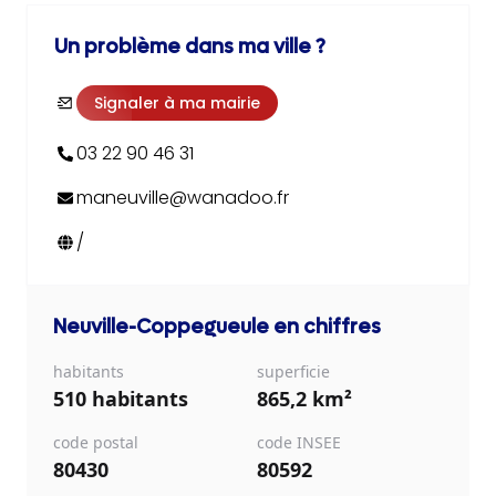
Un problème dans ma ville ?
Signaler à ma mairie
03 22 90 46 31
maneuville@wanadoo.fr
/
Neuville-Coppegueule
en chiffres
habitants
superficie
510 habitants
865,2 km²
code postal
code INSEE
80430
80592