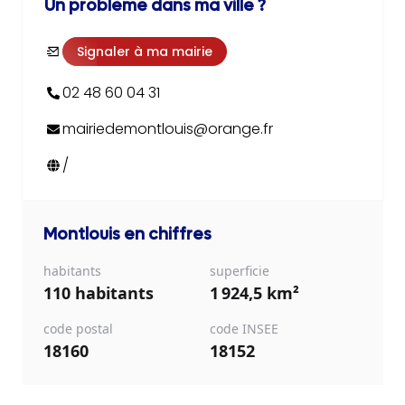
Un problème dans ma ville ?
Signaler à ma mairie
02 48 60 04 31
mairiedemontlouis@orange.fr
/
Montlouis
en chiffres
habitants
superficie
110 habitants
1 924,5 km²
code postal
code INSEE
18160
18152