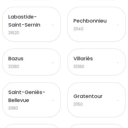
Labastide-
Pechbonnieu
Saint-Sernin
→
→
31140
31620
Bazus
Villariès
→
→
31380
31380
Saint-Geniès-
Gratentour
Bellevue
→
→
31150
31180