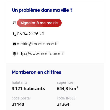
Un problème dans ma ville ?
Signaler à ma mairie
05 34 27 26 70
mairie@montberon.fr
http://www.montberon.fr
Montberon
en chiffres
habitants
superficie
3 121 habitants
644,3 km²
code postal
code INSEE
31140
31364