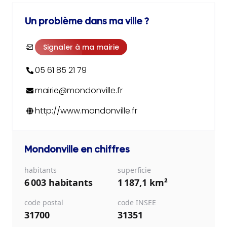
Un problème dans ma ville ?
Signaler à ma mairie
05 61 85 21 79
mairie@mondonville.fr
http://www.mondonville.fr
Mondonville
en chiffres
habitants
superficie
6 003 habitants
1 187,1 km²
code postal
code INSEE
31700
31351