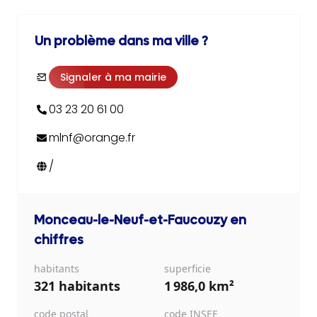
Un problème dans ma ville ?
Signaler à ma mairie
03 23 20 61 00
mlnf@orange.fr
/
Monceau-le-Neuf-et-Faucouzy
en
chiffres
habitants
superficie
321 habitants
1 986,0 km²
code postal
code INSEE