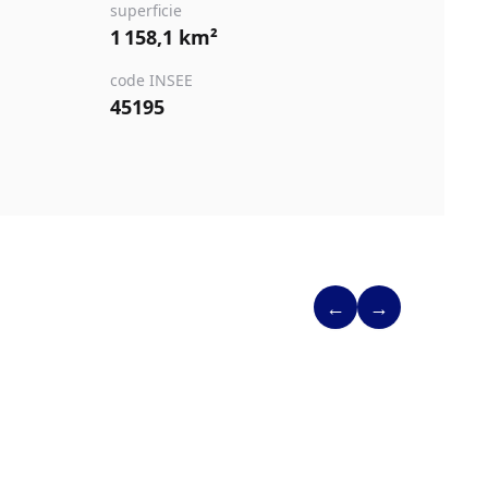
superficie
1 158,1 km²
code INSEE
45195
←
→