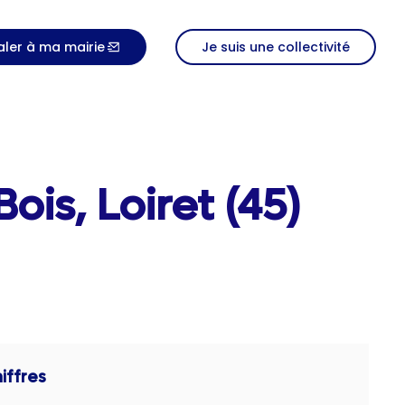
aler à ma mairie
Je suis une collectivité
is, Loiret (45)
iffres