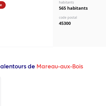
habitants
ie
565 habitants
code postal
45300
 alentours de
Mareau-aux-Bois