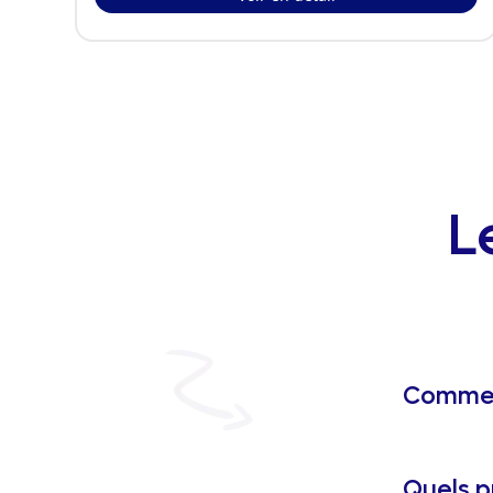
L
Comment
Quels p