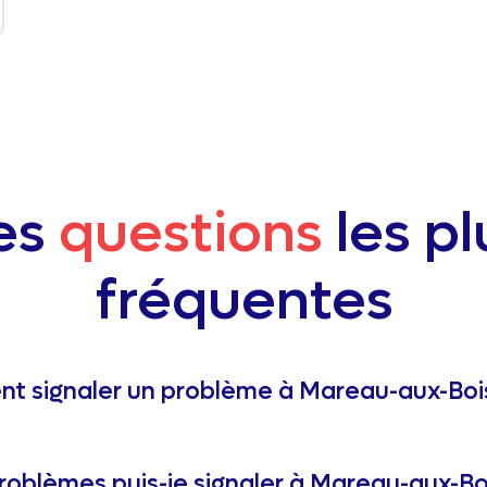
es
questions
les pl
fréquentes
 signaler un problème à Mareau-aux-Bois
roblèmes puis-je signaler à Mareau-aux-Bo