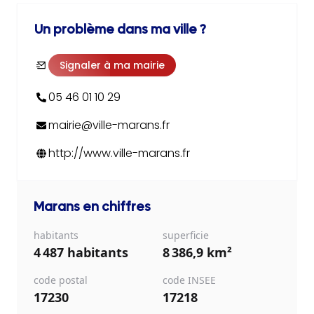
Un problème dans ma ville ?
Signaler à ma mairie
05 46 01 10 29
mairie@ville-marans.fr
http://www.ville-marans.fr
Marans
en chiffres
habitants
superficie
4 487 habitants
8 386,9 km²
code postal
code INSEE
17230
17218