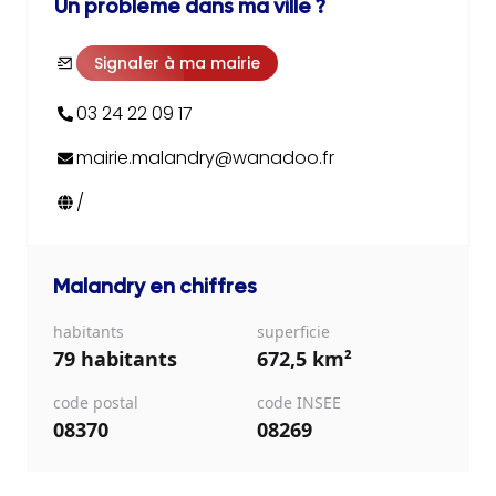
Un problème dans ma ville ?
Signaler à ma mairie
03 24 22 09 17
mairie.malandry@wanadoo.fr
/
Malandry
en chiffres
habitants
superficie
79 habitants
672,5 km²
code postal
code INSEE
08370
08269