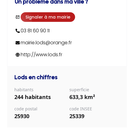
Un problème dans ma ville ?
Signaler à ma mairie
03 81 60 90 11
mairie.lods@orange.fr
http://www.lods.fr
Lods
en chiffres
habitants
superficie
244 habitants
633,3 km²
code postal
code INSEE
25930
25339