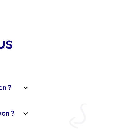
us
on ?
eon ?