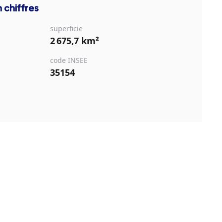
 chiffres
superficie
2 675,7 km²
code INSEE
35154