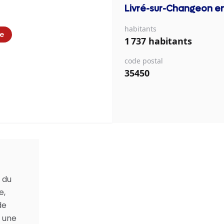
Livré-sur-Changeon
en
habitants
ie
1 737 habitants
code postal
35450
 du
e,
de
t une