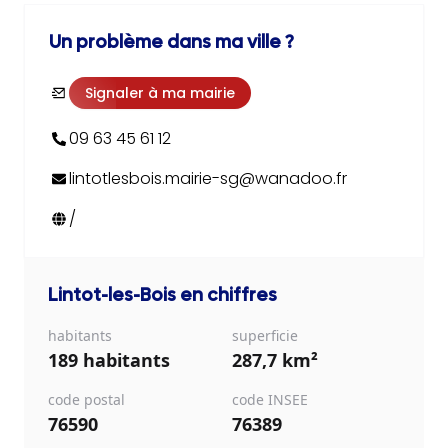
Un problème dans ma ville ?
Signaler à ma mairie
09 63 45 61 12
lintotlesbois.mairie-sg@wanadoo.fr
/
Lintot-les-Bois
en chiffres
habitants
superficie
189 habitants
287,7 km²
code postal
code INSEE
76590
76389