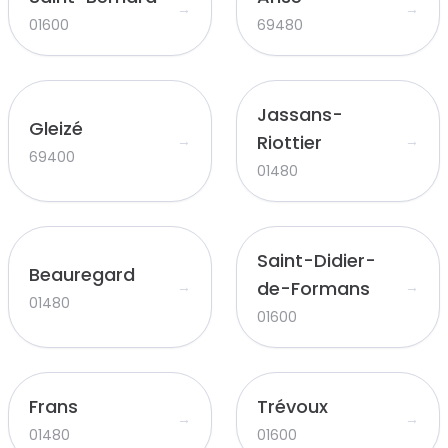
→
→
01600
69480
Jassans-
Gleizé
Riottier
→
→
69400
01480
Saint-Didier-
Beauregard
de-Formans
→
→
01480
01600
Frans
Trévoux
→
→
01480
01600