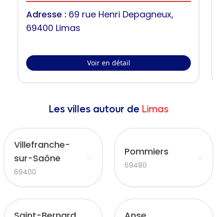
Associations Familiales (UDAF
Adresse :
69 rue Henri Depagneux,
69) - Limas
69400 Limas
Voir en détail
Les villes autour de
Limas
Villefranche-
Pommiers
sur-Saône
→
→
69480
69400
Saint-Bernard
Anse