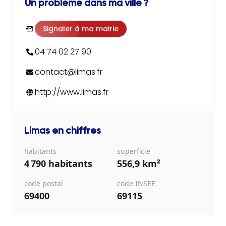
Un problème dans ma ville ?
Signaler à ma mairie
04 74 02 27 90
contact@limas.fr
http://www.limas.fr
Limas
en chiffres
habitants
superficie
4 790 habitants
556,9 km²
code postal
code INSEE
69400
69115