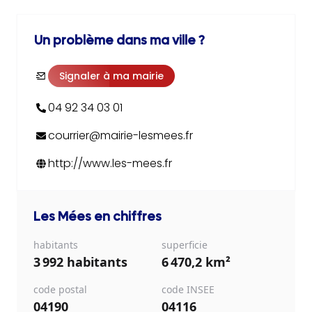
Un problème dans ma ville ?
Signaler à ma mairie
04 92 34 03 01
courrier@mairie-lesmees.fr
http://www.les-mees.fr
Les Mées
en chiffres
habitants
superficie
3 992 habitants
6 470,2 km²
code postal
code INSEE
04190
04116