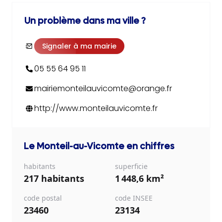
Un problème dans ma ville ?
Signaler à ma mairie
05 55 64 95 11
mairiemonteilauvicomte@orange.fr
http://www.monteilauvicomte.fr
Le Monteil-au-Vicomte
en chiffres
habitants
superficie
217 habitants
1 448,6 km²
code postal
code INSEE
23460
23134