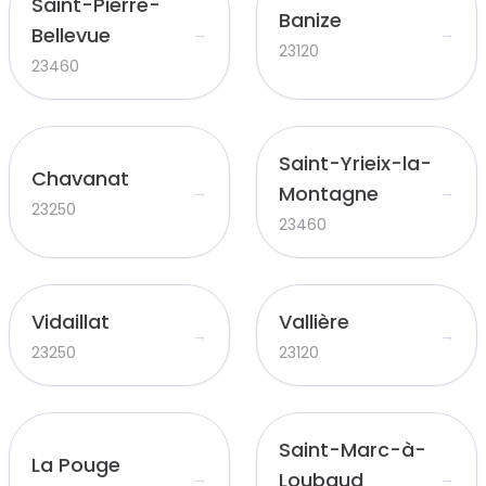
Saint-Pierre-
Banize
Bellevue
→
→
23120
23460
Saint-Yrieix-la-
Chavanat
Montagne
→
→
23250
23460
Vidaillat
Vallière
→
→
23250
23120
Saint-Marc-à-
La Pouge
Loubaud
→
→