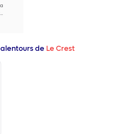
la
..
 alentours de
Le Crest