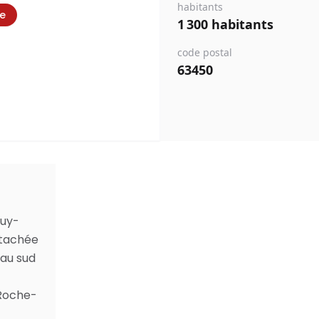
habitants
ie
1 300 habitants
code postal
63450
Puy-
ttachée
 au sud
 Roche-