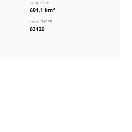
superficie
691,1 km²
code INSEE
63126