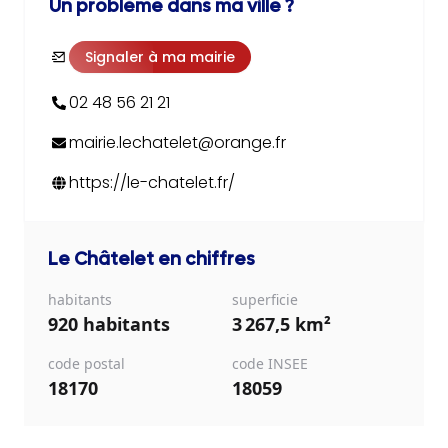
Un problème dans ma ville ?
Signaler à ma mairie
02 48 56 21 21
mairie.lechatelet@orange.fr
https://le-chatelet.fr/
Le Châtelet
en chiffres
habitants
superficie
920 habitants
3 267,5 km²
code postal
code INSEE
18170
18059