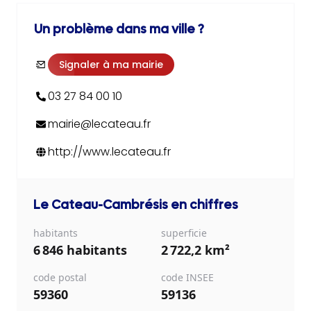
Un problème dans ma ville ?
Signaler à ma mairie
03 27 84 00 10
mairie@lecateau.fr
http://www.lecateau.fr
Le Cateau-Cambrésis
en chiffres
habitants
superficie
6 846 habitants
2 722,2 km²
code postal
code INSEE
59360
59136