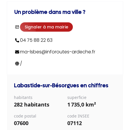
Un problème dans ma ville ?
Signaler à ma mairie
04 75 88 22 63
ma-lsbes@inforoutes-ardeche.fr
/
Labastide-sur-Bésorgues
en chiffres
habitants
superficie
282 habitants
1 735,0 km²
code postal
code INSEE
07600
07112