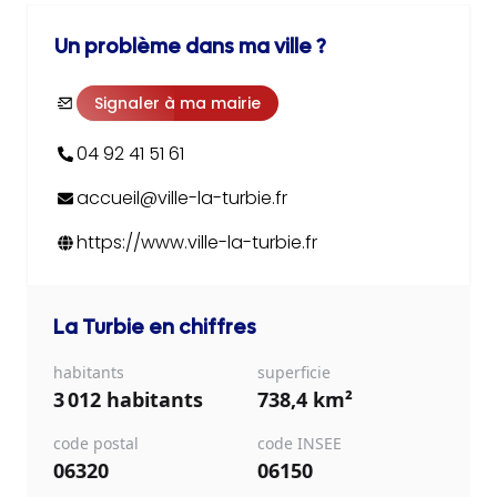
Un problème dans ma ville ?
Signaler à ma mairie
04 92 41 51 61
accueil@ville-la-turbie.fr
https://www.ville-la-turbie.fr
La Turbie
en chiffres
habitants
superficie
3 012 habitants
738,4 km²
code postal
code INSEE
06320
06150