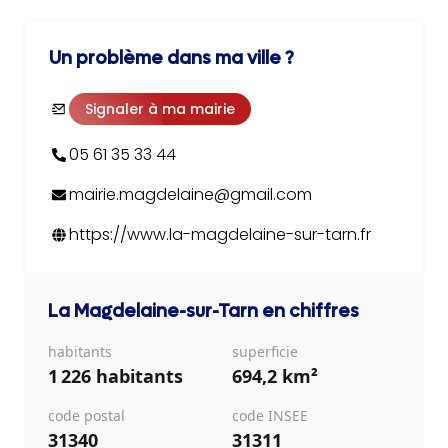
Un problème dans ma ville ?
Signaler à ma mairie
05 61 35 33 44
mairie.magdelaine@gmail.com
https://www.la-magdelaine-sur-tarn.fr
La Magdelaine-sur-Tarn
en chiffres
habitants
superficie
1 226 habitants
694,2 km²
code postal
code INSEE
31340
31311