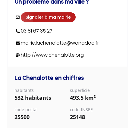
Un problème dans ma ville ?
Signaler à ma mairie
03 81 67 35 27
mairie.lachenalotte@wanadoo.fr
http://www.chenalotte.org
La Chenalotte
en chiffres
habitants
superficie
532 habitants
493,5 km²
code postal
code INSEE
25500
25148