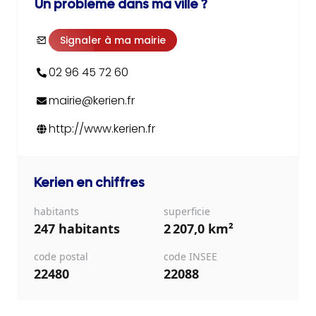
Un problème dans ma ville ?
Signaler à ma mairie
02 96 45 72 60
mairie@kerien.fr
http://www.kerien.fr
Kerien
en chiffres
habitants
superficie
247 habitants
2 207,0 km²
code postal
code INSEE
22480
22088