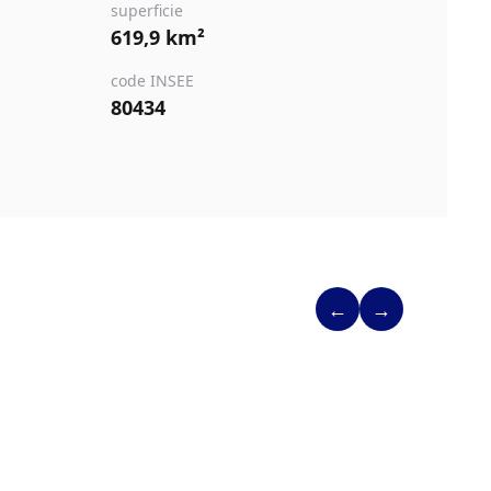
superficie
619,9 km²
code INSEE
80434
←
→