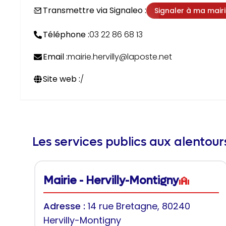
Transmettre via Signaleo :
Signaler à ma mair
Téléphone :
03 22 86 68 13
Email :
mairie.hervilly@laposte.net
Site web :
/
Les services publics aux alentou
Mairie - Hervilly-Montigny
Adresse :
14 rue Bretagne, 80240
Hervilly-Montigny