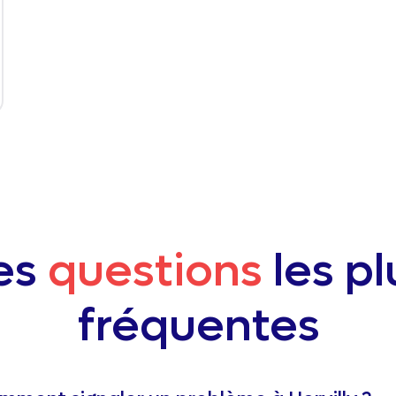
es
questions
les pl
fréquentes