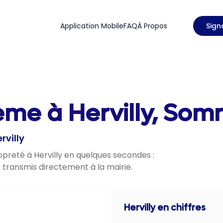
Application Mobile
FAQ
À Propos
Sign
ème à Hervilly, Som
rvilly
opreté à Hervilly en quelques secondes :
t transmis directement à la mairie.
Hervilly
en chiffres