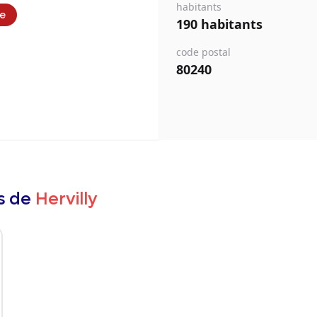
habitants
ie
190 habitants
code postal
80240
rs de
Hervilly