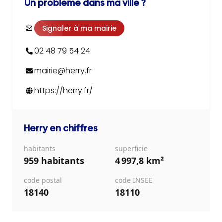
Un problème dans ma ville ?
Signaler à ma mairie
02 48 79 54 24
mairie@herry.fr
https://herry.fr/
Herry
en chiffres
habitants
superficie
959 habitants
4 997,8 km²
code postal
code INSEE
18140
18110