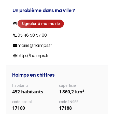
Un problème dans ma ville ?
Signaler à ma mairie
05 46 58 57 88
mairie@haimps.fr
http://haimps.fr
Haimps
en chiffres
habitants
superficie
452 habitants
1 860,2 km²
code postal
code INSEE
17160
17188