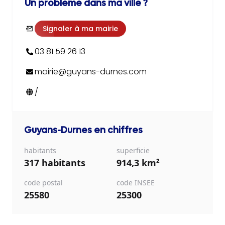
Un problème dans ma ville ?
Signaler à ma mairie
03 81 59 26 13
mairie@guyans-durnes.com
/
Guyans-Durnes
en chiffres
habitants
superficie
317 habitants
914,3 km²
code postal
code INSEE
25580
25300