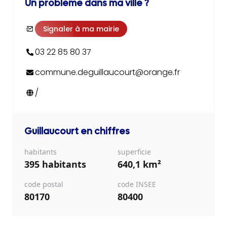
Un problème dans ma ville ?
Signaler à ma mairie
03 22 85 80 37
commune.deguillaucourt@orange.fr
/
Guillaucourt
en chiffres
habitants
superficie
395 habitants
640,1 km²
code postal
code INSEE
80170
80400