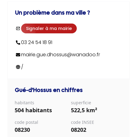
Un problème dans ma ville ?
Signaler à ma mairie
03 24 54 18 91
mairie.gue.dhossus@wanadoo.fr
/
Gué-d'Hossus
en chiffres
habitants
superficie
504 habitants
522,5 km²
code postal
code INSEE
08230
08202