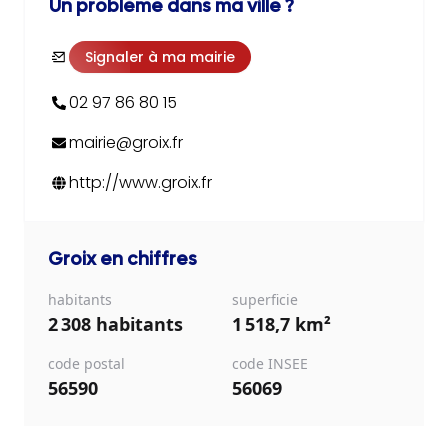
Un problème dans ma ville ?
Signaler à ma mairie
02 97 86 80 15
mairie@groix.fr
http://www.groix.fr
Groix
en chiffres
habitants
superficie
2 308 habitants
1 518,7 km²
code postal
code INSEE
56590
56069