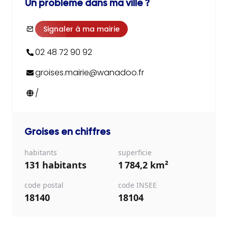
Un problème dans ma ville ?
Signaler à ma mairie
02 48 72 90 92
groises.mairie@wanadoo.fr
/
Groises
en chiffres
habitants
superficie
131 habitants
1 784,2 km²
code postal
code INSEE
18140
18104