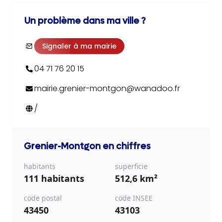
Un problème dans ma ville ?
Signaler à ma mairie
04 71 76 20 15
mairie.grenier-montgon@wanadoo.fr
/
Grenier-Montgon
en chiffres
habitants
superficie
111 habitants
512,6 km²
code postal
code INSEE
43450
43103