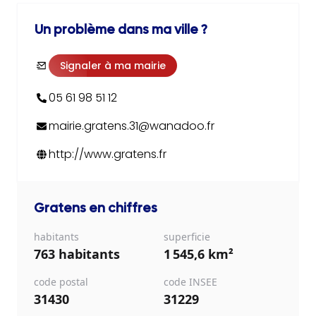
Un problème dans ma ville ?
Signaler à ma mairie
05 61 98 51 12
mairie.gratens.31@wanadoo.fr
http://www.gratens.fr
Gratens
en chiffres
habitants
superficie
763 habitants
1 545,6 km²
code postal
code INSEE
31430
31229