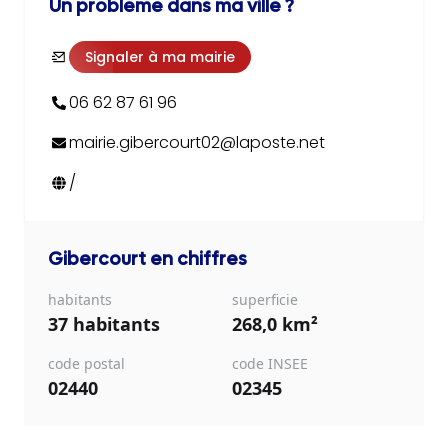
Un problème dans ma ville ?
Signaler à ma mairie
06 62 87 61 96
mairie.gibercourt02@laposte.net
/
Gibercourt
en chiffres
habitants
superficie
37 habitants
268,0 km²
code postal
code INSEE
02440
02345