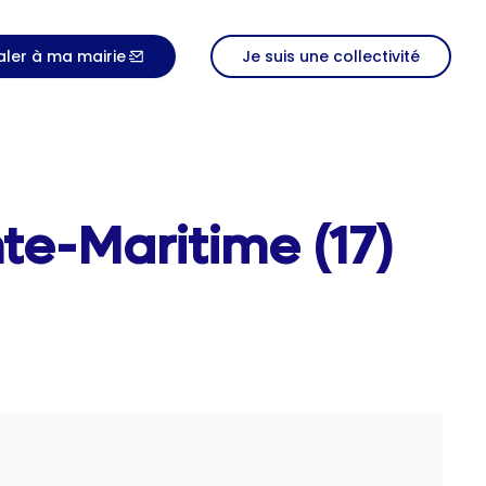
aler à ma mairie
Je suis une collectivité
te-Maritime (17)