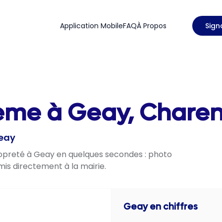
Application Mobile
FAQ
À Propos
Sign
ème à Geay, Charen
Geay
propreté à Geay en quelques secondes : photo
mis directement à la mairie.
Geay
en chiffres