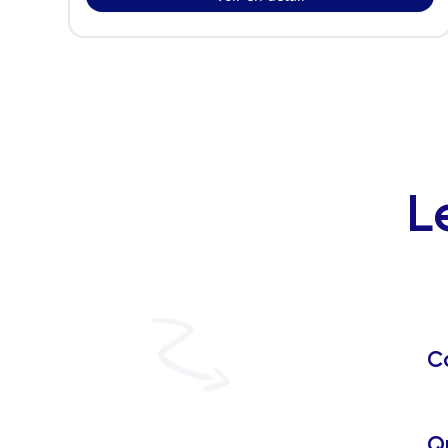
L
C
Q