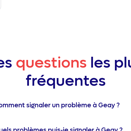
es
questions
les pl
fréquentes
omment signaler un problème à Geay ?
uels problèmes puis-je signaler à Geay ?