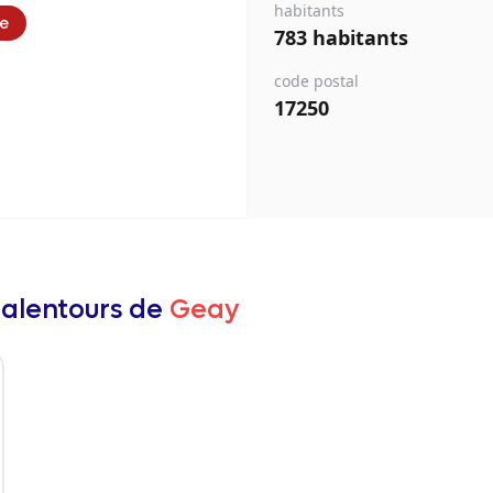
habitants
ie
783 habitants
code postal
17250
 alentours de
Geay