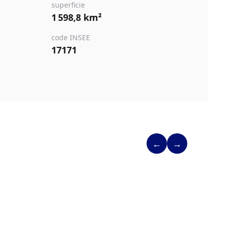
superficie
1 598,8 km²
code INSEE
17171
←
→