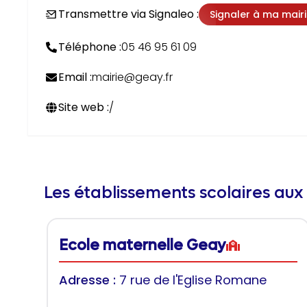
Transmettre via Signaleo :
Signaler à ma mair
Téléphone :
05 46 95 61 09
Email :
mairie@geay.fr
Site web :
/
Les établissements scolaires aux
Ecole maternelle Geay
Adresse :
7 rue de l'Eglise Romane