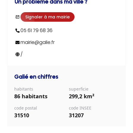
Un problème dans ma ville ?
Signaler à ma mairie
05 61 79 68 36
mairie@galie.fr
/
Galié
en chiffres
habitants
superficie
86 habitants
299,2 km²
code postal
code INSEE
31510
31207