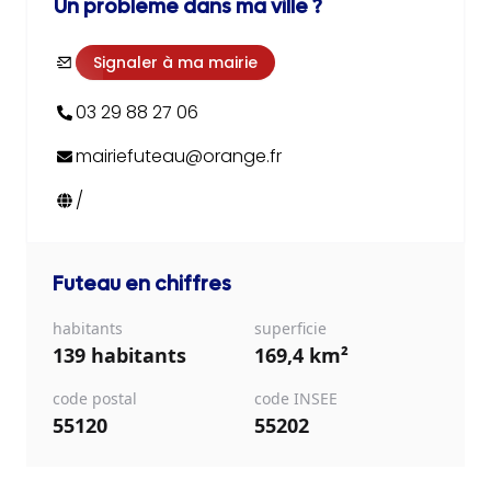
Un problème dans ma ville ?
Signaler à ma mairie
03 29 88 27 06
mairiefuteau@orange.fr
/
Futeau
en chiffres
habitants
superficie
139 habitants
169,4 km²
code postal
code INSEE
55120
55202