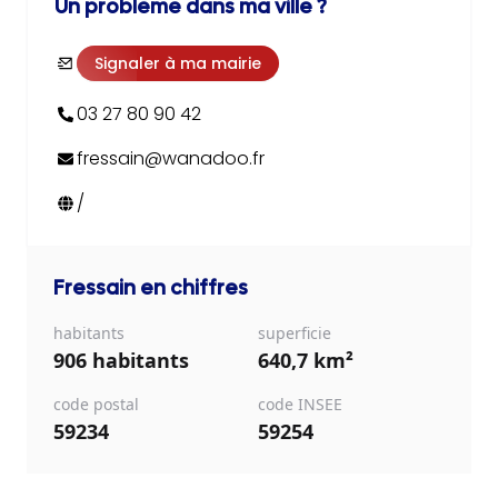
Un problème dans ma ville ?
Signaler à ma mairie
03 27 80 90 42
fressain@wanadoo.fr
/
Fressain
en chiffres
habitants
superficie
906 habitants
640,7 km²
code postal
code INSEE
59234
59254