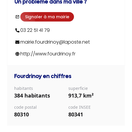
Un problème dans ma ville ?
Signaler à ma mairie
03 22 51 41 79
mairie.fourdrinoy@laposte.net
http://www.fourdrinoy.fr
Fourdrinoy
en chiffres
habitants
superficie
384 habitants
913,7 km²
code postal
code INSEE
80310
80341