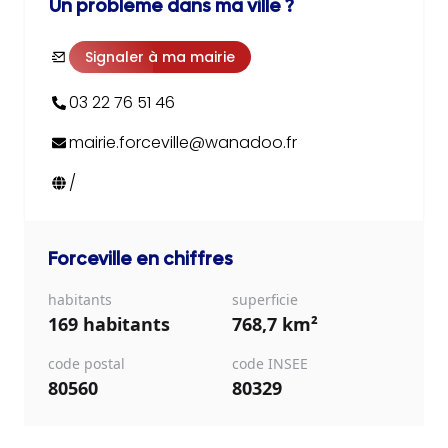
Un problème dans ma ville ?
Signaler à ma mairie
03 22 76 51 46
mairie.forceville@wanadoo.fr
/
Forceville
en chiffres
habitants
superficie
169 habitants
768,7 km²
code postal
code INSEE
80560
80329