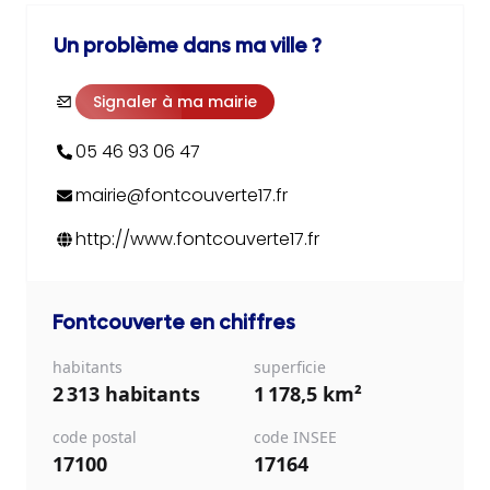
Un problème dans ma ville ?
Signaler à ma mairie
05 46 93 06 47
mairie@fontcouverte17.fr
http://www.fontcouverte17.fr
Fontcouverte
en chiffres
habitants
superficie
2 313 habitants
1 178,5 km²
code postal
code INSEE
17100
17164