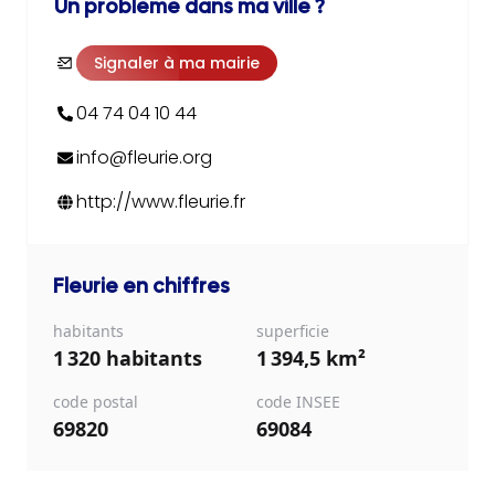
Un problème dans ma ville ?
Signaler à ma mairie
04 74 04 10 44
info@fleurie.org
http://www.fleurie.fr
Fleurie
en chiffres
habitants
superficie
1 320 habitants
1 394,5 km²
code postal
code INSEE
69820
69084