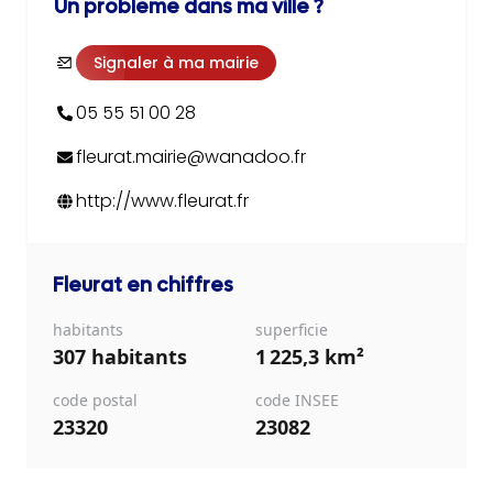
Un problème dans ma ville ?
Signaler à ma mairie
05 55 51 00 28
fleurat.mairie@wanadoo.fr
http://www.fleurat.fr
Fleurat
en chiffres
habitants
superficie
307 habitants
1 225,3 km²
code postal
code INSEE
23320
23082