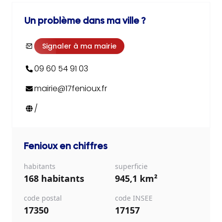
Un problème dans ma ville ?
Signaler à ma mairie
09 60 54 91 03
mairie@17fenioux.fr
/
Fenioux
en chiffres
habitants
superficie
168 habitants
945,1 km²
code postal
code INSEE
17350
17157