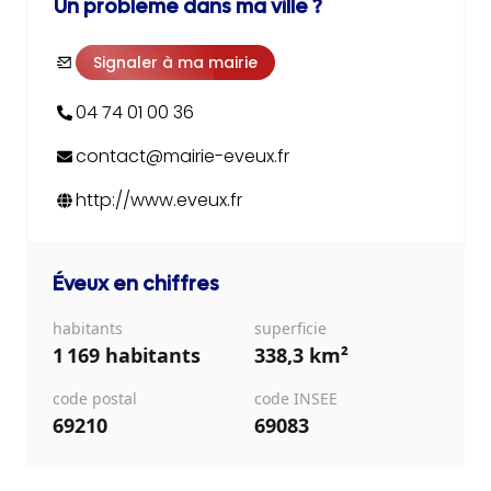
Un problème dans ma ville ?
Signaler à ma mairie
04 74 01 00 36
contact@mairie-eveux.fr
http://www.eveux.fr
Éveux
en chiffres
habitants
superficie
1 169 habitants
338,3 km²
code postal
code INSEE
69210
69083