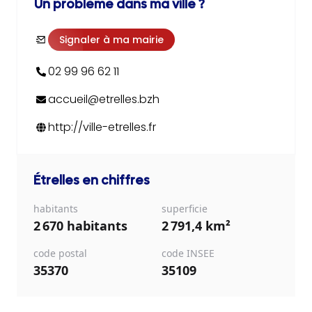
Un problème dans ma ville ?
Signaler à ma mairie
02 99 96 62 11
accueil@etrelles.bzh
http://ville-etrelles.fr
Étrelles
en chiffres
habitants
superficie
2 670 habitants
2 791,4 km²
code postal
code INSEE
35370
35109