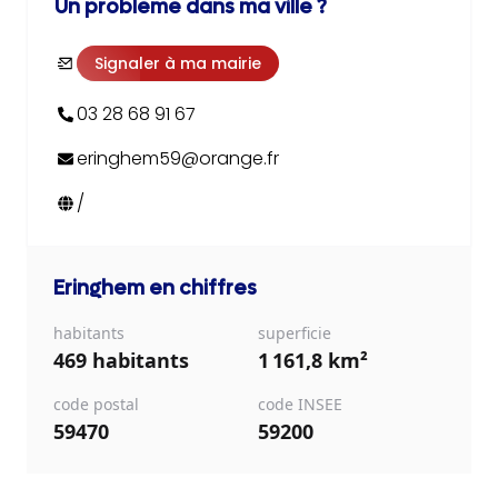
Un problème dans ma ville ?
Signaler à ma mairie
03 28 68 91 67
eringhem59@orange.fr
/
Eringhem
en chiffres
habitants
superficie
469 habitants
1 161,8 km²
code postal
code INSEE
59470
59200