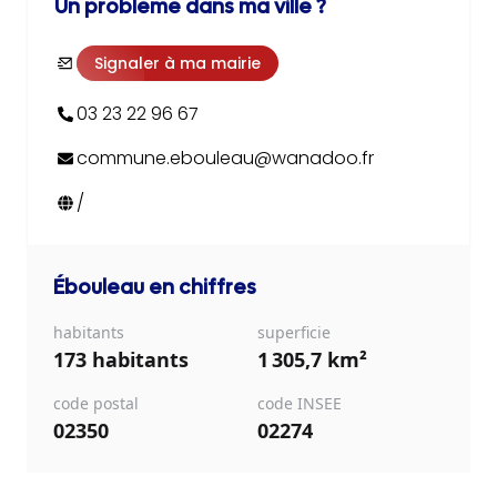
Un problème dans ma ville ?
Signaler à ma mairie
03 23 22 96 67
commune.ebouleau@wanadoo.fr
/
Ébouleau
en chiffres
habitants
superficie
173 habitants
1 305,7 km²
code postal
code INSEE
02350
02274