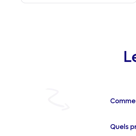
L
Comment
Quels p