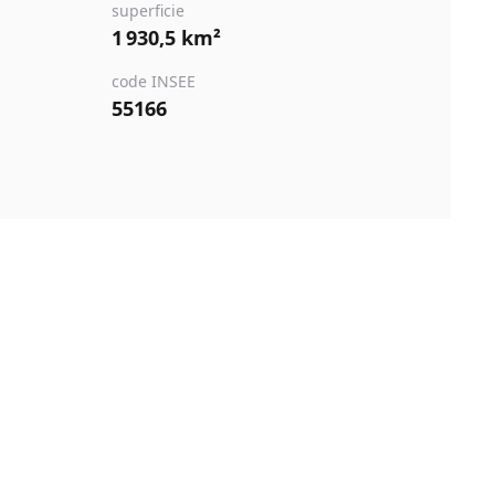
superficie
1 930,5 km²
code INSEE
55166