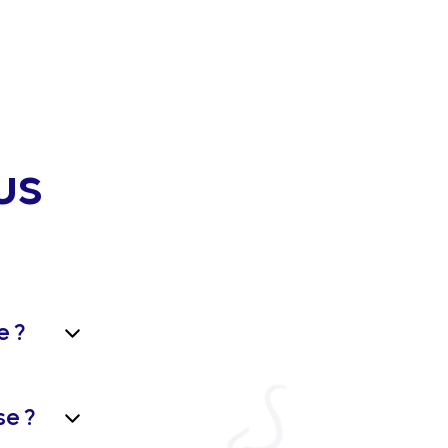
us
e ?
se ?