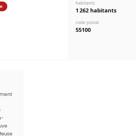
habitants
ie
1 262 habitants
code postal
55100
ement
e
n-
euve
Meuse