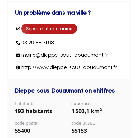
Un problème dans ma ville ?
Signaler à ma mairie
03 29 88 31 93
mairie@dieppe-sous-douaumont.fr
http://www.dieppe-sous-douaumont.fr
Dieppe-sous-Douaumont
en chiffres
habitants
superficie
193 habitants
1 503,1 km²
code postal
code INSEE
55400
55153